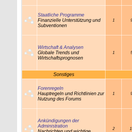
Staatliche Programme
Finanzielle Unterstützung und
1
Subventionen
Wirtschaft & Analysen
Globale Trends und
1
Wirtschaftsprognosen
Sonstiges
Forenregeln
Hauptregeln und Richtlinien zur
1
Nutzung des Forums
Ankündigungen der
Administration
2
1
Nachrichten und wichtige