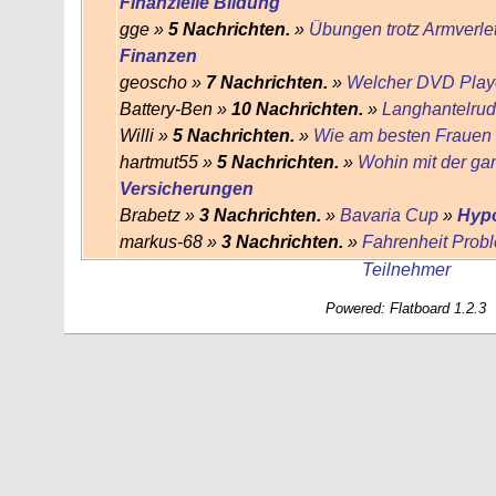
Finanzielle Bildung
gge »
5 Nachrichten.
»
Übungen trotz Armverle
Finanzen
geoscho »
7 Nachrichten.
»
Welcher DVD Play
Battery-Ben »
10 Nachrichten.
»
Langhantelrud
Willi »
5 Nachrichten.
»
Wie am besten Frauen
hartmut55 »
5 Nachrichten.
»
Wohin mit der ga
Versicherungen
Brabetz »
3 Nachrichten.
»
Bavaria Cup
»
Hyp
markus-68 »
3 Nachrichten.
»
Fahrenheit Prob
Teilnehmer
Powered: Flatboard 1.2.3