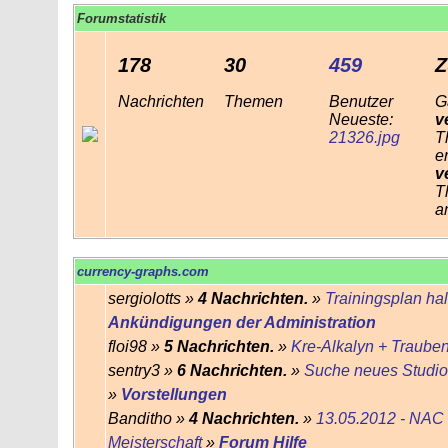
Forumstatistik
178
30
459
Z
Nachrichten
Themen
Benutzer
G
Neueste:
v
21326.jpg
T
e
v
T
a
currency-graphs.com
sergiolotts »
4 Nachrichten.
»
Trainingsplan ha
Ankündigungen der Administration
floi98 »
5 Nachrichten.
»
Kre-Alkalyn + Traube
sentry3 »
6 Nachrichten.
»
Suche neues Studio
»
Vorstellungen
Banditho »
4 Nachrichten.
»
13.05.2012 - NAC 
Meisterschaft
»
Forum Hilfe