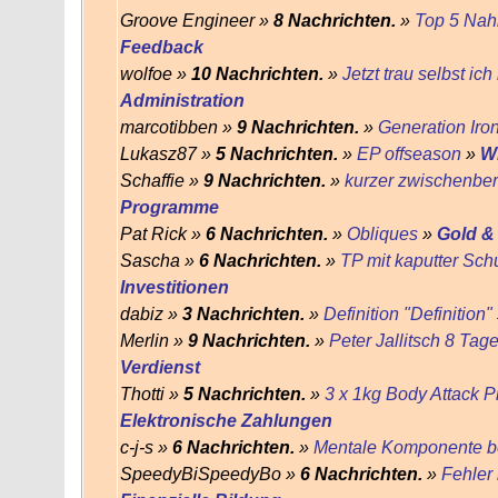
Groove Engineer »
8 Nachrichten.
»
Top 5 Nah
Feedback
wolfoe »
10 Nachrichten.
»
Jetzt trau selbst ich
Administration
marcotibben »
9 Nachrichten.
»
Generation Iro
Lukasz87 »
5 Nachrichten.
»
EP offseason
»
W
Schaffie »
9 Nachrichten.
»
kurzer zwischenber
Programme
Pat Rick »
6 Nachrichten.
»
Obliques
»
Gold &
Sascha »
6 Nachrichten.
»
TP mit kaputter Schu
Investitionen
dabiz »
3 Nachrichten.
»
Definition "Definition"
Merlin »
9 Nachrichten.
»
Peter Jallitsch 8 Tag
Verdienst
Thotti »
5 Nachrichten.
»
3 x 1kg Body Attack 
Elektronische Zahlungen
c-j-s »
6 Nachrichten.
»
Mentale Komponente be
SpeedyBiSpeedyBo »
6 Nachrichten.
»
Fehler