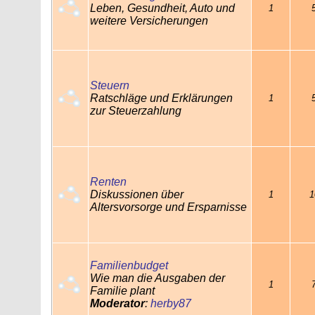
Leben, Gesundheit, Auto und
1
weitere Versicherungen
Steuern
Ratschläge und Erklärungen
1
zur Steuerzahlung
Renten
Diskussionen über
1
1
Altersvorsorge und Ersparnisse
Familienbudget
Wie man die Ausgaben der
1
Familie plant
Moderator
:
herby87