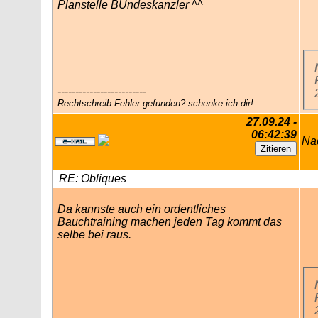
Planstelle BUndeskanzler ^^
-------------------------
Rechtschreib Fehler gefunden? schenke ich dir!
27.09.24 -
06:42:39
Na
RE: Obliques
Da kannste auch ein ordentliches
Bauchtraining machen jeden Tag kommt das
selbe bei raus.