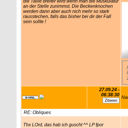
die Taille breiter wird wenn man die Muskulatur
an der Stelle zunimmst. Die Beckenknochen
werden dann aber auch nich mehr so stark
rausstechen, falls das bisher bei dir der Fall
sein sollte !
27.09.24 -
06:38:30
Na
RE: Obliques
Thx LOrd, das hab ich guscht ^^ LP fpor