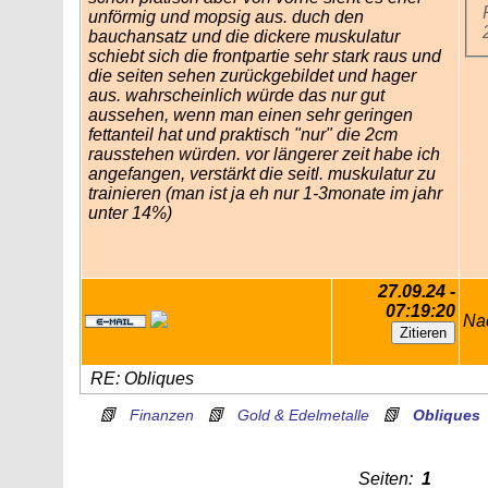
unförmig und mopsig aus. duch den
bauchansatz und die dickere muskulatur
schiebt sich die frontpartie sehr stark raus und
die seiten sehen zurückgebildet und hager
aus. wahrscheinlich würde das nur gut
aussehen, wenn man einen sehr geringen
fettanteil hat und praktisch "nur" die 2cm
rausstehen würden. vor längerer zeit habe ich
angefangen, verstärkt die seitl. muskulatur zu
trainieren (man ist ja eh nur 1-3monate im jahr
unter 14%)
27.09.24 -
07:19:20
Na
RE: Obliques
📗
📗
📗
Finanzen
Gold & Edelmetalle
Obliques
Seiten:
1