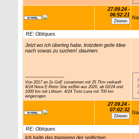
27.09.24 -
06:52:21
Na
RE: Obliques
Jetzt wo ich überleg habe, trotzdem geile Idee
nach sowas zu suchen! :daumen:
-------------------------
Von 2017 an 2x GoE zusammen mit 25 Tkm verkauft
4/24 Nova E-Retro Star exBlei aus 2020, ab 02/24 und
1000 km mit Lithium. 4/24 Tisto Luna mit 700 km
eingezogen
27.09.24 -
07:02:32
Na
RE: Obliques
Ich halte das trainieren der seitlichen