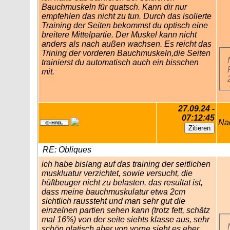
Bauchmuskeln für quatsch. Kann dir nur
empfehlen das nicht zu tun. Durch das isolierte
Training der Seiten bekommst du optisch eine
breitere Mittelpartie. Der Muskel kann nicht
anders als nach außen wachsen. Es reicht das
Trining der vorderen Bauchmuskeln,die Seiten
trainierst du automatisch auch ein bisschen
mit.
27.09.24 -
07:12:45
Na
RE: Obliques
ich habe bislang auf das training der seitlichen
muskluatur verzichtet, sowie versucht, die
hüftbeuger nicht zu belasten. das resultat ist,
dass meine bauchmuskulatur etwa 2cm
sichtlich raussteht und man sehr gut die
einzelnen partien sehen kann (trotz fett, schätz
mal 16%) von der seite siehts klasse aus, sehr
schön platisch aber von vorne sieht es eher