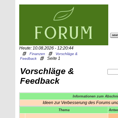
Heute: 10.08.2026 - 12:20:44
📗
📗
Finanzen
Vorschläge &
📗
Seite 1
Feedback
Vorschläge &
Feedback
Informationen zum Abschni
Ideen zur Verbesserung des Forums u
Thema
Antw