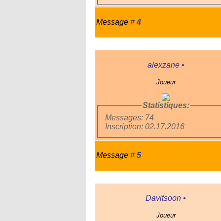
Message
#
4
alexzane
•
Joueur
Statistiques:
Messages: 74
Inscription: 02.17.2016
Message
#
5
Davitsoon
•
Joueur