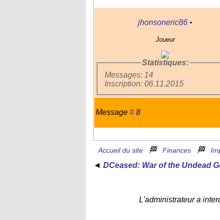
jhonsoneric86
•
Joueur
Statistiques:
Messages: 14
Inscription: 06.11.2015
Message
#
8
🏁
🏁
Accueil du site
Finances
Im
◄
DCeased: War of the Undead Go
L'administrateur a inter