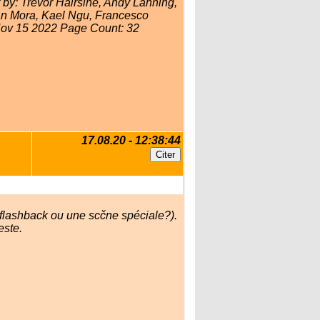
 by: Trevor Hairsine, Andy Lanning,
an Mora, Kael Ngu, Francesco
Nov 15 2022 Page Count: 32
17.08.20 - 12:38:44
flashback ou une scčne spéciale?).
este.