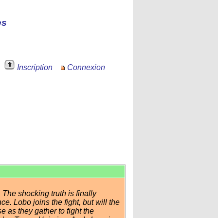
es
Inscription
Connexion
The shocking truth is finally
e. Lobo joins the fight, but will the
 as they gather to fight the