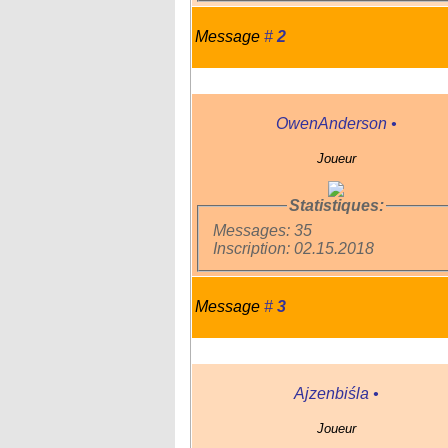
Message
#
2
OwenAnderson
•
Joueur
Statistiques:
Messages: 35
Inscription: 02.15.2018
Message
#
3
Ajzenbiśla
•
Joueur