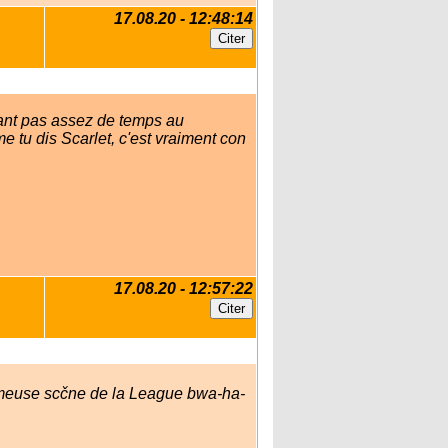
17.08.20 - 12:48:14
issant pas assez de temps au
 tu dis Scarlet, c'est vraiment con
17.08.20 - 12:57:22
fameuse scčne de la League bwa-ha-