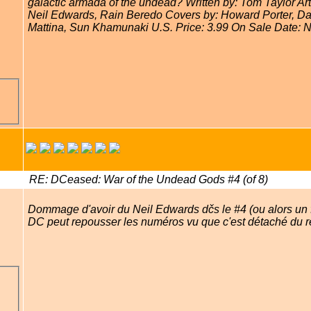
galactic armada of the undead? Written by: Tom Taylor Art
Neil Edwards, Rain Beredo Covers by: Howard Porter, D
Mattina, Sun Khamunaki U.S. Price: 3.99 On Sale Date: 
RE: DCeased: War of the Undead Gods #4 (of 8)
Dommage d'avoir du Neil Edwards dčs le #4 (ou alors un 
DC peut repousser les numéros vu que c'est détaché du r