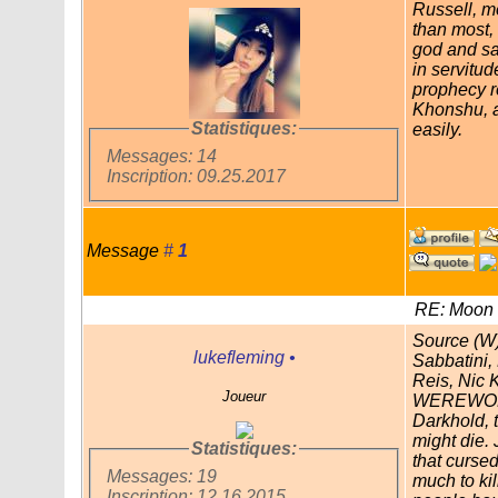
Russell, m
than most, 
god and sa
in servitude
prophecy re
Khonshu, 
Statistiques:
easily.
Messages: 14
Inscription: 09.25.2017
Message
#
1
RE: Moon 
Source (W
lukefleming
•
Sabbatini
Reis, Nic K
Joueur
WEREWOLF
Darkhold, 
might die. 
Statistiques:
that curse
Messages: 19
much to ki
Inscription: 12.16.2015