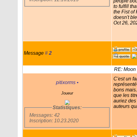
people bou
to fulfill 
the Fist o
doesn't bl
Oct 26, 20
Message
#
2
RE: Moon 
C'est un fa
pitixorms
•
représenté 
bons mais.
Joueur
que les ti
auriez des
auteurs qui
Statistiques:
Messages: 42
Inscription: 10.23.2020