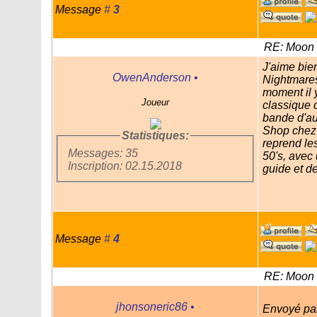
Message
#
3
RE: Moon 
J'aime bien
OwenAnderson
•
Nightmares
moment il 
Joueur
classique 
bande d'a
Shop chez 
Statistiques:
reprend les
Messages: 35
50's, avec 
Inscription: 02.15.2018
guide et de
Message
#
4
RE: Moon 
jhonsoneric86
•
Envoyé pa