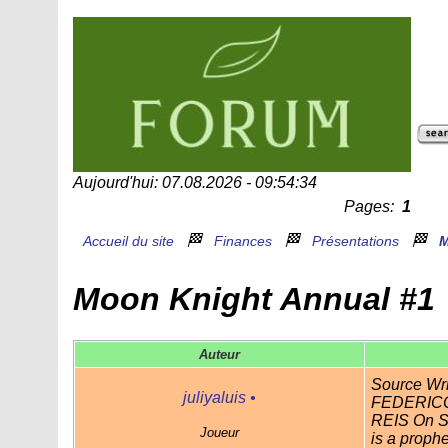
Aujourd'hui: 07.08.2026 - 09:54:34
Pages:
1
🏁
🏁
🏁
Accueil du site
Finances
Présentations
M
Moon Knight Annual #1
Auteur
Source Wr
juliyaluis
•
FEDERICO
REIS On Sa
Joueur
is a proph