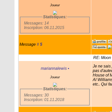
Joueur
Statistiques:
Messages: 14
Inscription: 06.11.2015
Message
#
5
RE: Moon 
Je ne sais 
mariannalewis
•
pas d'aute
House of M
Joueur
Al William
etc.. Qui f
Statistiques:
Messages: 30
Inscription: 01.11.2018