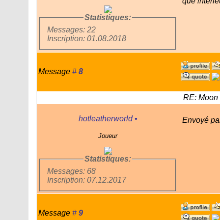
que intérie
Statistiques:
Messages: 22
Inscription: 01.08.2018
Message
#
8
RE: Moon 
hotleatherworld
•
Envoyé pa
Joueur
Statistiques:
Messages: 68
Inscription: 07.12.2017
Message
#
9