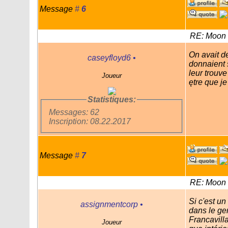
Message
#
6
RE: Moon 
On avait d
caseyfloyd6
•
donnaient s
leur trouv
Joueur
ętre que je
Statistiques:
Messages: 62
Inscription: 08.22.2017
Message
#
7
RE: Moon 
Si c'est un
assignmentcorp
•
dans le gen
Francavilla
Joueur