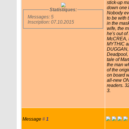
stick-up m
down one l
Statistiques:
Nobody eve
Messages: 5
to be with 
Inscription: 07.10.2015
in the mask
wife, the m
he's out o
McCREA, th
MYTHIC a
DUGGAN, t
Deadpool,
tale of Ma
the man w
of the orig
on board wi
all-new O
readers. 32
3.
Message
#
1