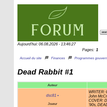
Aujourd'hui: 06.08.2026 - 13:46:27
Pages:
1
🏁
🏁
Accueil du site
Finances
Programmes gouver
Dead Rabbit #1
Auteur
WRITER: G
dsc81
•
John McCr
COVER: D
Joueur
'90s, DEAD