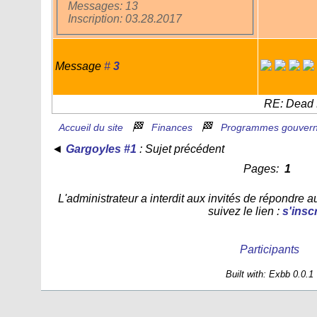
Messages: 13
Inscription: 03.28.2017
Message
#
3
RE: Dead 
🏁
🏁
Accueil du site
Finances
Programmes gouver
◄
Gargoyles #1
: Sujet précédent
Pages:
1
L'administrateur a interdit aux invités de répondre 
suivez le lien :
s'inscr
Participants
Built with: Exbb 0.0.1