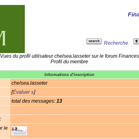
Fin
Recherche
Vues du profil utilisateur chelsea.lasseter sur le forum Finances
Profil du membre
Informations d'inscription
chelsea.lasseter
[
Évaluer ±
]
total des messages:
13
:
r le