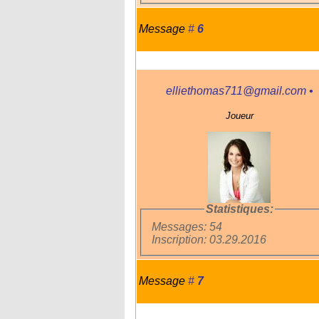
Message
#
6
elliethomas711@gmail.com
•
Joueur
Statistiques:
Messages: 54
Inscription: 03.29.2016
Message
#
7