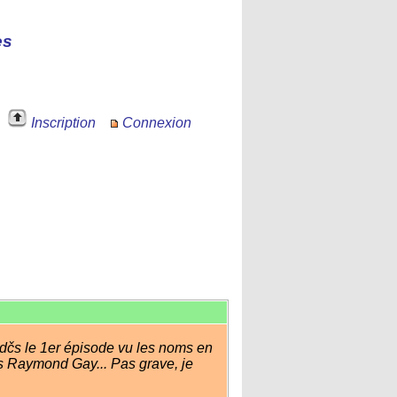
es
Inscription
Connexion
s dčs le 1er épisode vu les noms en
is Raymond Gay... Pas grave, je