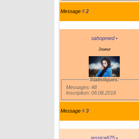
Message
#
2
sahopmed
•
Joueur
Statistiques:
Messages: 48
Inscription: 06.08.2016
Message
#
3
jessica675
•