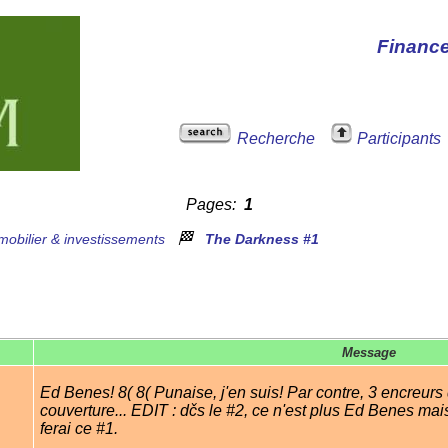
Financ
Recherche
Participants
Pages:
1
🏁
mobilier & investissements
The Darkness #1
Message
Ed Benes! 8( 8( Punaise, j'en suis! Par contre, 3 encreur
couverture... EDIT : dčs le #2, ce n'est plus Ed Benes ma
ferai ce #1.