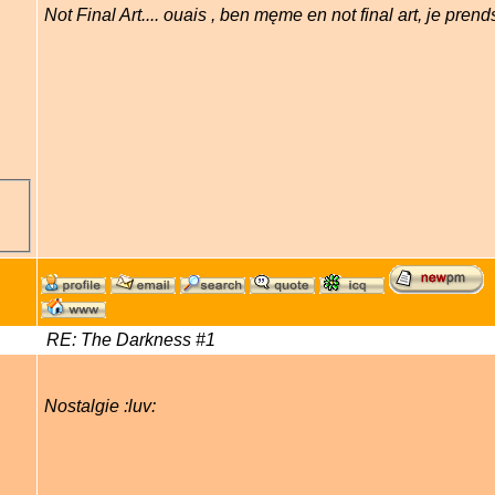
Not Final Art.... ouais , ben męme en not final art, je prend
RE: The Darkness #1
Nostalgie :luv: