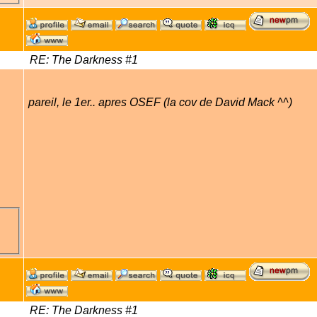
RE: The Darkness #1
pareil, le 1er.. apres OSEF (la cov de David Mack ^^)
RE: The Darkness #1