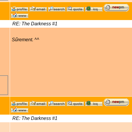
RE: The Darkness #1
Sűrement. ^^
RE: The Darkness #1