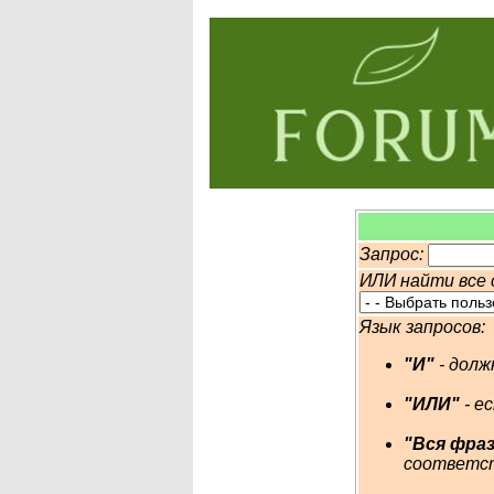
Запрос:
ИЛИ найти все 
Язык запросов:
"И"
- долж
"ИЛИ"
- е
"Вся фраз
соответст