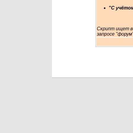
"С учёто
Скрипт ищет вс
запросе "форум