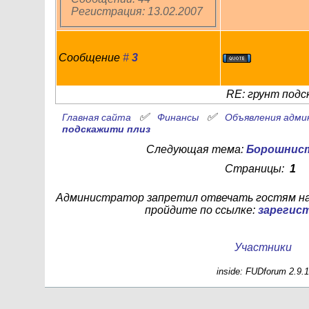
Регистрация: 13.02.2007
Сообщение
#
3
RE: грунт подс
✅
✅
Главная сайта
Финансы
Объявления адми
подскажити плиз
Следующая тема:
Борошниста
Страницы:
1
Администратор запретил отвечать гостям на
пройдите по ссылке:
зарегис
Участники
inside: FUDforum 2.9.