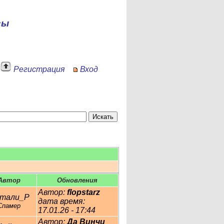
сы
Регистрация
Вход
Автор
Обновления
Автор:
flopstarz
тали_Р
дата время:
Спамер
17.01.26 - 17:44
Автор:
Да Винчи