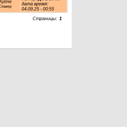
Ayline
дата время:
Спамер
04.09.25 - 00:55
Страницы:
1