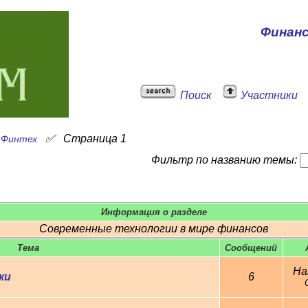
Финан
Поиск
Участники
✅
✅
Страница 1
Финтех
Фильтр по названию темы:
Информация о разделе
Современные технологии в мире финансов
Тема
Cообщений
На
ки
6