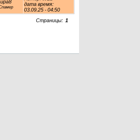
ира8
дата время:
Спамер
03.09.25 - 04:50
Страницы:
1