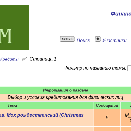
Финан
Поиск
Участники
✅
✅
Страница 1
Кредиты
Фильтр по названию темы:
Информация о разделе
Выбор и условия кредитования для физических лиц
Тема
Cообщений
иев, Мох рождественский (Christmas
M_
5