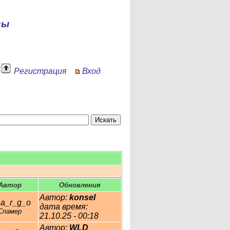
сы
Регистрация
Вход
Автор
Обновления
Автор:
konsel
a_r_g_o
дата время:
Спамер
21.10.25 - 00:18
Автор:
WLD