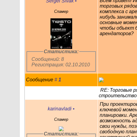
Всем привет! 
Sergei Sivak
•
торговых рядов
комплекса с ар
Спамер
нибудь занимал
основные моме
чтобы объект 
арендаторов?
Статистика:
Сообщений: 8
Регистрация: 02.10.2010
Сообщение
#
1
RE: Торговые р
строительство
При проектиро
karinavladi
•
ключевой момен
планировки. А
Спамер
возможность а
свои нужды, по
свободную план
Статистика: