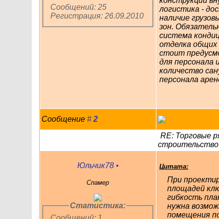
конструкций вн
Сообщений: 25
логистика - до
Регистрация: 26.09.2010
наличие грузов
зон. Обязатель
система кондиц
отделка общих 
стоит предусм
для персонала 
количество сан
персонала арен
Сообщение
#
2
RE: Торговые р
строительство
Юльчик78
•
Цитата:
При проекти
Спамер
площадей клю
гибкость пла
Статистика:
нужна возмо
помещения по
Сообщений: 1