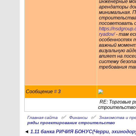
инженерные мощ
арендаторы до
минимальная. П
строительства
посоветовать 
https://nsdgroup.
ryadov/
- там ес
особенностях т
важный момент 
визуальную айд
влияет на посе
систему безопа
требования та
Сообщение
#
3
RE: Торговые р
строительство
✅
✅
Главная сайта
Финансы
Знакомства и пр
ряды проектирование строительство
◄
1.11 банка РИЧИЯ БОНУС(Черри, эхинодор