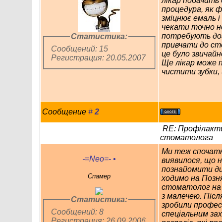
лікар побачить 
процедура, як ф
зміцнює емаль і
чекати точно н
потребують дог
Статистика:
привчати до с
Сообщений: 15
це було звичайн
Регистрация: 20.05.2007
Ще лікар може 
чистити зубки,
Сообщение
#
2
RE: Профілакти
стоматолога
Ми теж спочатк
-=Neo=-
•
виявилося, що н
познайомити ди
Спамер
ходимо на Позн
стоматолог на 
з малечею. Піс
Статистика:
зробили професі
Сообщений: 8
спеціальним за
Регистрация: 26.09.2006