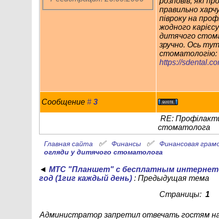
розповів, які пр
правильно харч
півроку на профі
жодного карієсу
дитячого стом
зручно. Ось ту
стоматологію:
https://sdental.co
Сообщение
#
3
RE: Профілакти
стоматолога
✅
✅
Главная сайта
Финансы
Финансовая грам
огляди у дитячого стоматолога
◄
МТС "Планшет" с бесплатным интернет
год (1гиг каждый день)
: Предыдущая тема
Страницы:
1
Администратор запретил отвечать гостям на