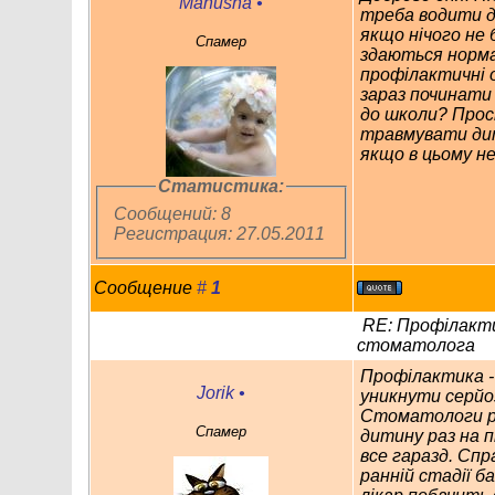
Manusha
•
треба водити 
якщо нічого не 
Спамер
здаються норма
профілактичні 
зараз починати
до школи? Прос
травмувати дит
якщо в цьому не
Статистика:
Сообщений: 8
Регистрация: 27.05.2011
Сообщение
#
1
RE: Профілакти
стоматолога
Профілактика -
Jorik
•
уникнути серйо
Стоматологи р
Спамер
дитину раз на п
все гаразд. Спр
ранній стадії б