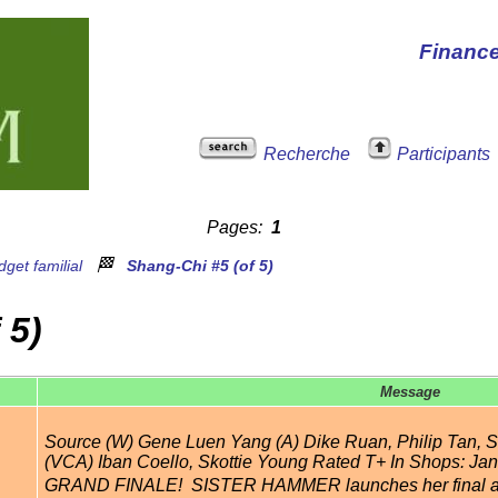
Financ
Recherche
Participants
Pages:
1
🏁
get familial
Shang-Chi #5 (of 5)
 5)
Message
Source (W) Gene Luen Yang (A) Dike Ruan, Philip Tan, 
(VCA) Iban Coello, Skottie Young Rated T+ In Shops: J
GRAND FINALE!  SISTER HAMMER launches her final att