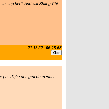
 to stop her?  And will Shang-Chi
21.12.22 - 06:18:58
que pas d'ętre une grande menace