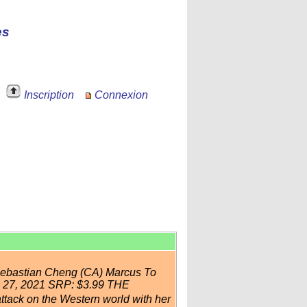
es
Inscription
Connexion
Sebastian Cheng (CA) Marcus To
an 27, 2021 SRP: $3.99 THE
ack on the Western world with her