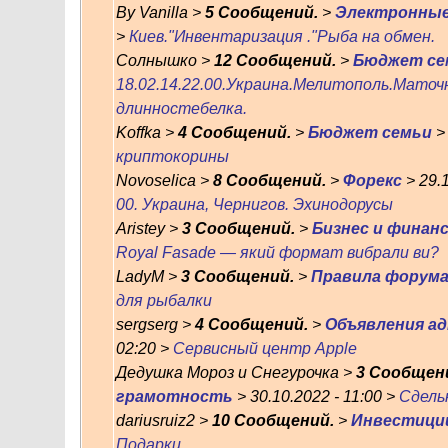
By Vanilla >
5 Сообщений.
>
Электронные
>
Киев."Инвентаризация ."Рыба на обмен.
Солнышко >
12 Сообщений.
>
Бюджет се
18.02.14.22.00.Украина.Мелитополь.Маточ
длинностебелка.
Koffka >
4 Сообщений.
>
Бюджет семьи
> 
криптокорины
Novoselica >
8 Сообщений.
>
Форекс
> 29.1
00. Украина, Чернигов. Эхинодорусы
Aristey >
3 Сообщений.
>
Бизнес и финан
Royal Fasade — який формат вибрали ви?
LadyM >
3 Сообщений.
>
Правила форум
для рыбалки
sergserg >
4 Сообщений.
>
Объявления а
02:20 >
Сервисный центр Apple
Дедушка Мороз и Снегурочка >
3 Сообщен
грамотность
> 30.10.2022 - 11:00 >
Сдель
dariusruiz2 >
10 Сообщений.
>
Инвестици
Подарки