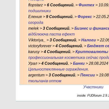
flopstarz >
6 Сообщений.
>
Финтех
> 10.09
подшипники
Еления >
9 Сообщений.
>
Форекс
> 22.05.2
огорода
melek >
3 Сообщений.
>
Бизнес и финанс
відбілююча паста ефект
Viktoriya_ >
3 Сообщений.
>
Налоги
> 22.06
victoryforever >
4 Сообщений.
>
Бюджет с
karusy >
4 Сообщений.
>
Криптовалюты
профессиональная косметика сейчас прод
Урал >
4 Сообщений.
>
Банки
> 28.08.2024 
Цельностеклянные ограждения.
argentum >
3 Сообщений.
>
Пенсии
> 19.08
тюльпанів оптом
Участники
inside: FUDforum 2.9.