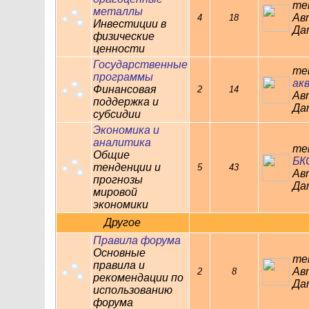
те
металлы
Ав
4
18
Инвестиции в
Дат
физические
ценности
Государственные
те
программы
акв
Финансовая
2
14
Ав
поддержка и
Дат
субсидии
Экономика и
аналитика
те
Общие
БКО
тенденции и
5
43
Ав
прогнозы
Дат
мировой
экономики
Другое
Правила форума
Основные
те
правила и
Ав
2
8
рекомендации по
Дат
использованию
форума