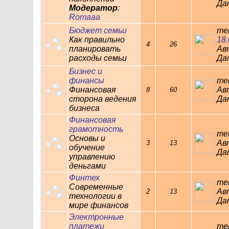
Дат
Модератор
:
Romaaa
Бюджет семьи
те
Как правильно
18.
4
26
планировать
Ав
расходы семьи
Дат
Бизнес и
финансы
те
Финансовая
Ав
8
60
сторона ведения
Дат
бизнеса
Финансовая
грамотность
те
Основы и
Ав
3
13
обучение
Дат
управлению
деньгами
Финтех
те
Современные
Ав
2
13
технологии в
Дат
мире финансов
Электронные
платежи
те