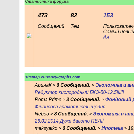
Статистика форума
473
82
153
Сообщений
Тем
Пользовател
Самый новый
Ая
sitemap currency-graphs.com
АринаК >
6 Сообщений.
>
Экономика и а
Редуктор кислородный БКО-50-12,5!!!!!!
Roma Prime >
3 Сообщений.
>
Фондовый 
Фінансова грамотність щодня
Neboo >
8 Сообщений.
>
Экономика и ан
26,02,2014 Дуже багото ПЕЛІЇ
maksyatko >
6 Сообщений.
>
Ипотека
> 19