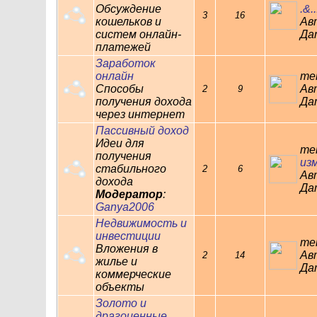
Обсуждение
.&..
3
16
кошельков и
Ав
систем онлайн-
Дат
платежей
Заработок
онлайн
те
Способы
Ав
2
9
получения дохода
Дат
через интернет
Пассивный доход
Идеи для
те
получения
изм
стабильного
2
6
Ав
дохода
Дат
Модератор
:
Ganya2006
Недвижимость и
инвестиции
те
Вложения в
Ав
2
14
жилье и
Дат
коммерческие
объекты
Золото и
драгоценные