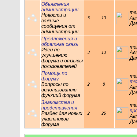
Объявления
администрации
те
Новости и
Ав
3
10
важные
Дат
сообщения от
администрации
Предложения и
обратная связь
те
Идеи по
Ав
3
13
улучшению
Дат
форума и отзывы
пользователей
Помощь по
те
форуму
тюр
Вопросы по
2
8
Ав
использованию
Дат
функций форума
Знакомства и
те
представления
про
Раздел для новых
2
25
Ав
участников
Дат
форума