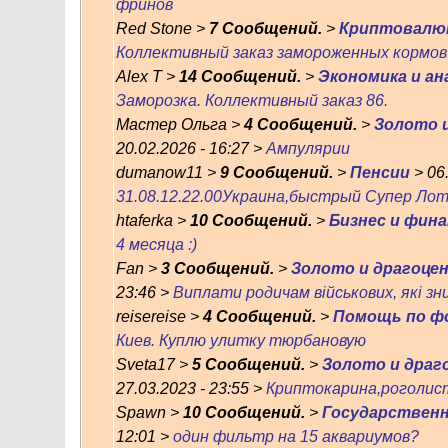
фринов
Red Stone >
7 Сообщений.
>
Криптовал
Коллективный заказ замороженных кормов 
Alex T >
14 Сообщений.
>
Экономика и а
Заморозка. Коллективный заказ 86.
Мастер Ольга >
4 Сообщений.
>
Золото 
20.02.2026 - 16:27 >
Ампулярии
dumanow11 >
9 Сообщений.
>
Пенсии
> 06.
31.08.12.22.00Украина,быстрый Супер Лот
htaferka >
10 Сообщений.
>
Бизнес и фин
4 месяца :)
Fan >
3 Сообщений.
>
Золото и драгоце
23:46 >
Виплати родичам військових, які зн
reisereise >
4 Сообщений.
>
Помощь по ф
Киев. Куплю улитку тюрбановую
Sveta17 >
5 Сообщений.
>
Золото и дра
27.03.2023 - 23:55 >
Криптокарина,роголист
Spawn >
10 Сообщений.
>
Государствен
12:01 >
один фильтр на 15 аквариумов?