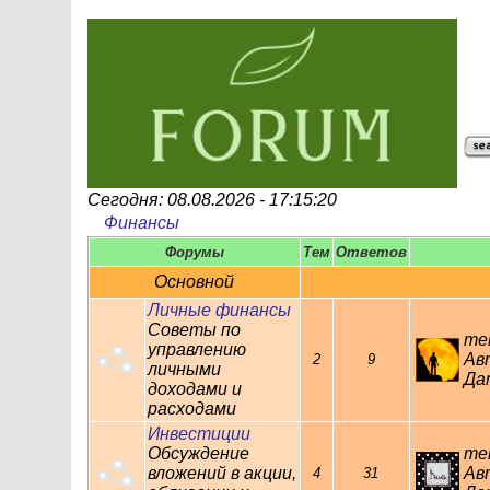
Сегодня: 08.08.2026 - 17:15:20
Финансы
Форумы
Тем
Ответов
Основной
Личные финансы
Советы по
те
управлению
Ав
2
9
личными
Дат
доходами и
расходами
Инвестиции
Обсуждение
те
вложений в акции,
Ав
4
31