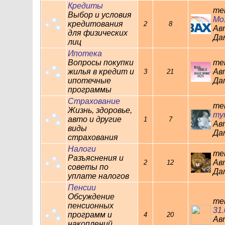
Кредиты
те
Выбор и условия
Мо..
кредитования
2
8
Ав
для физических
Дат
лиц
Ипотека
Вопросы покупки
те
жилья в кредит и
Ав
3
21
ипотечные
Дат
программы
Страхование
те
Жизнь, здоровье,
тум
авто и другие
1
7
Ав
виды
Дат
страхования
Налоги
те
Разъяснения и
Ав
2
12
советы по
Дат
уплате налогов
Пенсии
Обсуждение
те
пенсионных
31.
программ и
4
20
Ав
накоплений