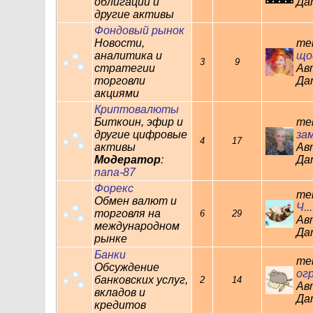
облигации и
Дат
другие активы
Фондовый рынок
Новости,
те
аналитика и
що
3
9
стратегии
Ав
торговли
Дат
акциями
Криптовалюты
Биткоин, эфир и
те
другие цифровые
зам
4
17
активы
Ав
Модератор
:
Дат
nana-87
Форекс
те
Обмен валют и
Ч...
торговля на
6
29
Ав
международном
Дат
рынке
Банки
те
Обсуждение
огр
банковских услуг,
2
14
Ав
вкладов и
Дат
кредитов