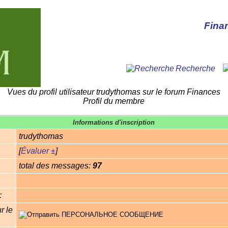
Fina
Recherche
Vues du profil utilisateur trudythomas sur le forum Finances
Profil du membre
Informations d'inscription
trudythomas
[
Évaluer ±
]
total des messages:
97
:
r le