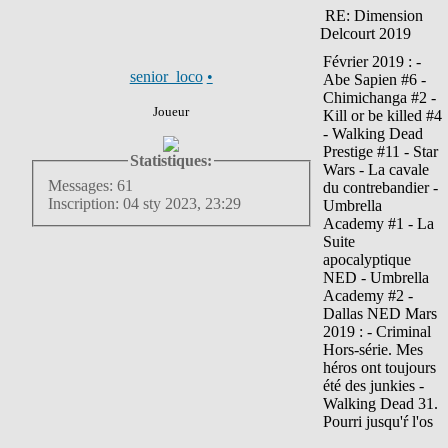
RE: Dimension
Delcourt 2019
Février 2019 : -
senior_loco
•
Abe Sapien #6 -
Chimichanga #2 -
Joueur
Kill or be killed #4
- Walking Dead
Prestige #11 - Star
Statistiques:
Wars - La cavale
Messages: 61
du contrebandier -
Inscription: 04 sty 2023, 23:29
Umbrella
Academy #1 - La
Suite
apocalyptique
NED - Umbrella
Academy #2 -
Dallas NED Mars
2019 : - Criminal
Hors-série. Mes
héros ont toujours
été des junkies -
Walking Dead 31.
Pourri jusqu'ŕ l'os