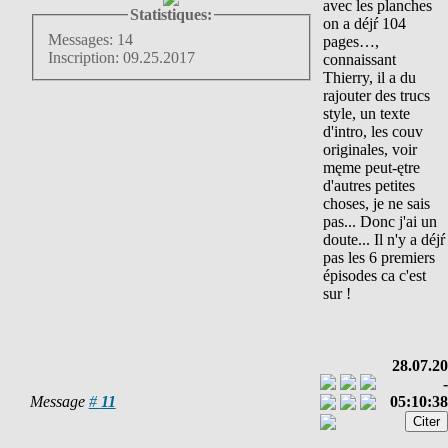
avec les planches
Statistiques:
on a déjŕ 104
Messages: 14
pages…,
Inscription: 09.25.2017
connaissant
Thierry, il a du
rajouter des trucs
style, un texte
d'intro, les couv
originales, voir
męme peut-ętre
d'autres petites
choses, je ne sais
pas... Donc j'ai un
doute... Il n'y a déjŕ
pas les 6 premiers
épisodes ca c'est
sur !
28.07.20
-
Message
#
11
05:10:38