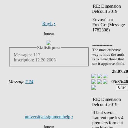
RE: Dimension
Delcourt 2019
Envoyé par
RoyL
•
FredGri (Message
1782308)
Joueur
--------------
Statistiques:
The most effective
way to hide the truth
Messages: 117
is to make those that
Inscription: 12.20.2003
see it appear as fools.
28.07.20
-
Message
#
14
05:35:46
RE: Dimension
Delcourt 2019
Il faut savoir
universityassignmenthelp
•
Laurent que les 4
premiers forment
Joueur
une histoire