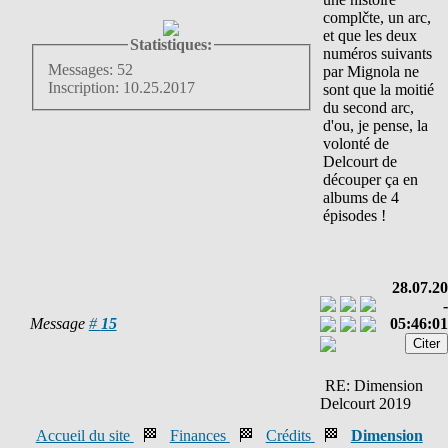
complčte, un arc,
et que les deux
Statistiques:
numéros suivants
Messages: 52
par Mignola ne
Inscription: 10.25.2017
sont que la moitié
du second arc,
d'ou, je pense, la
volonté de
Delcourt de
découper ça en
albums de 4
épisodes !
28.07.20
-
Message
#
15
05:46:01
RE: Dimension
Delcourt 2019
Accueil du site
🏁
Finances
🏁
Crédits
🏁
Dimension