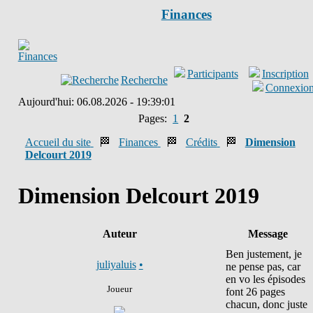
Finances
Participants
Inscription
Recherche
Connexio
Aujourd'hui: 06.08.2026 - 19:39:01
Pages:
1
2
Accueil du site
🏁
Finances
🏁
Crédits
🏁
Dimension
Delcourt 2019
Dimension Delcourt 2019
Auteur
Message
Ben justement, je
juliyaluis
•
ne pense pas, car
en vo les épisodes
Joueur
font 26 pages
chacun, donc juste