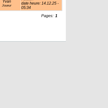
Yvan
date heure: 14.12.25 -
Joueur
05:34
Pages:
1