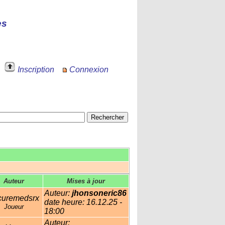
es
Inscription
Connexion
Auteur
Mises à jour
Auteur:
jhonsoneric86
curemedsrx
date heure: 16.12.25 -
Joueur
18:00
Auteur: