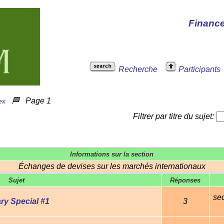
Financ
Recherche
Participants
🏁
Page 1
ex
Filtrer par titre du sujet:
Informations sur la section
Échanges de devises sur les marchés internationaux
Sujet
Réponses
se
ry Special #1
3