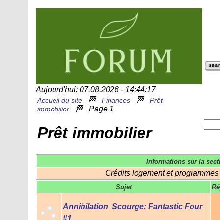
Aujourd'hui: 07.08.2026 - 14:44:17
🏁
🏁
Accueil du site
Finances
Prêt
🏁
Page 1
immobilier
Prêt immobilier
Informations sur la sect
Crédits logement et programmes
Sujet
Ré
Annihilation  Scourge: Fantastic Four
#1